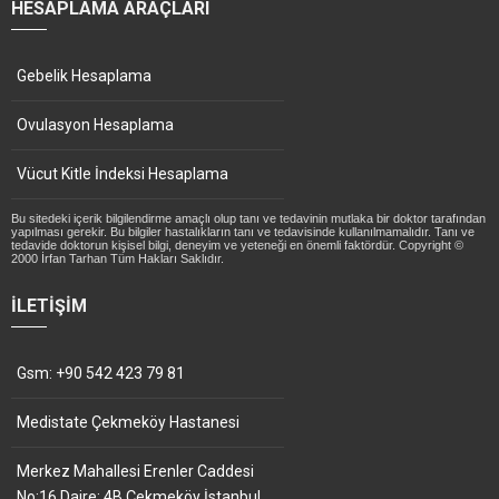
HESAPLAMA ARAÇLARI
Gebelik Hesaplama
Ovulasyon Hesaplama
Vücut Kitle İndeksi Hesaplama
Bu sitedeki içerik bilgilendirme amaçlı olup tanı ve tedavinin mutlaka bir doktor tarafından
yapılması gerekir. Bu bilgiler hastalıkların tanı ve tedavisinde kullanılmamalıdır. Tanı ve
tedavide doktorun kişisel bilgi, deneyim ve yeteneği en önemli faktördür. Copyright ©
2000 İrfan Tarhan Tüm Hakları Saklıdır.
İLETIŞIM
Gsm: +90 542 423 79 81
Medistate Çekmeköy Hastanesi
Merkez Mahallesi Erenler Caddesi
No:16 Daire: 4B Çekmeköy İstanbul