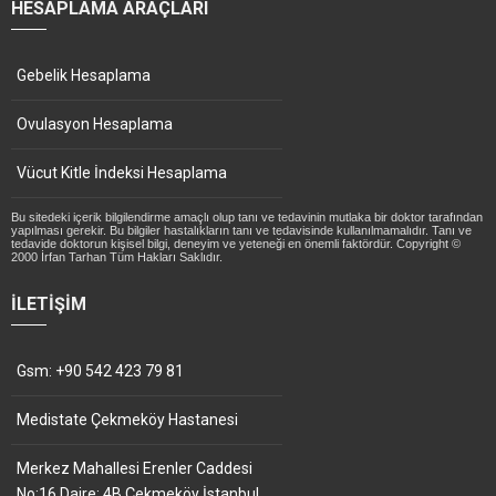
HESAPLAMA ARAÇLARI
Gebelik Hesaplama
Ovulasyon Hesaplama
Vücut Kitle İndeksi Hesaplama
Bu sitedeki içerik bilgilendirme amaçlı olup tanı ve tedavinin mutlaka bir doktor tarafından
yapılması gerekir. Bu bilgiler hastalıkların tanı ve tedavisinde kullanılmamalıdır. Tanı ve
tedavide doktorun kişisel bilgi, deneyim ve yeteneği en önemli faktördür. Copyright ©
2000 İrfan Tarhan Tüm Hakları Saklıdır.
İLETIŞIM
Gsm: +90 542 423 79 81
Medistate Çekmeköy Hastanesi
Merkez Mahallesi Erenler Caddesi
No:16 Daire: 4B Çekmeköy İstanbul