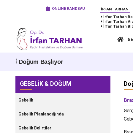
ONLINE RANDEVU
İRFAN TARHAN
İrfan Tarhan
Ba
İrfan Tarhan
Vi
İrfan Tarhan
Bl
GE
Doğum Başlıyor
GEBELİK & DOĞUM
Do
Bra
Gebelik
Gerç
Gebelik Planlandığında
Gebe
Gebelik Belirtileri
Brax