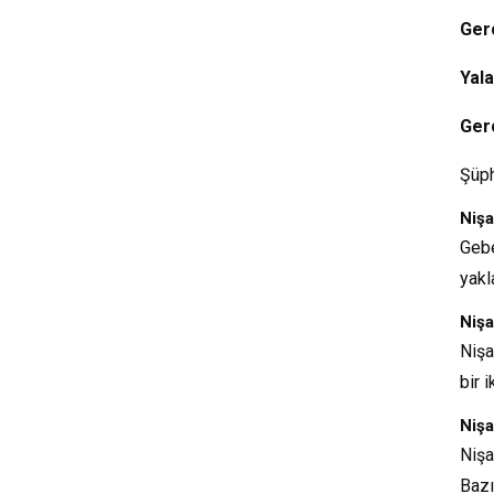
Ger
Yal
Ger
Şüph
Nişa
Gebe
yakl
Niş
Nişa
bir i
Niş
Nişa
Bazı