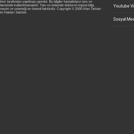
ktor tarafından yapılması gerekir. Bu bilgiler hastalıkların tanı ve
davisinde kullanılmamalıdır. Tanı ve tedavide doktorun kişisel bilgi,
Youtube Vi
neyim ve yeteneği en önemli faktördür. Copyright © 2000 İrfan Tarhan
m Hakları Saklıdır.
Sosyal Med