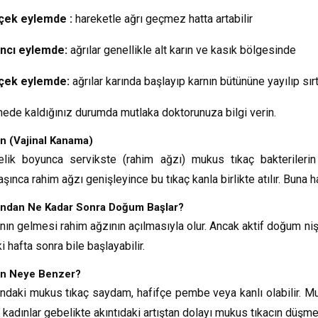
çek eylemde :
hareketle ağrı geçmez hatta artabilir
ancı eylemde:
ağrılar genellikle alt karın ve kasık bölgesinde
çek eylemde:
ağrılar karında başlayıp karnın bütününe yayılıp sırt
ede kaldığınız durumda mutlaka doktorunuza bilgi verin.
n (Vajinal Kanama)
lik boyunca servikste (rahim ağzı) mukus tıkaç bakterileri
aşınca rahim ağzı genişleyince bu tıkaç kanla birlikte atılır. Buna 
andan Ne Kadar Sonra Doğum Başlar?
nın gelmesi rahim ağzının açılmasıyla olur. Ancak aktif doğum niş
ki hafta sonra bile başlayabilir.
an Neye Benzer?
ndaki mukus tıkaç saydam, hafifçe pembe veya kanlı olabilir. Muk
 kadınlar gebelikte akıntıdaki artıştan dolayı mukus tıkacın düşmes