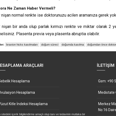
tora Ne Zaman Haber Vermeli?
 nişan normal renkte ise doktorunuzu acilen aramanıza gerek yok
 nişan bir anda olup parlak kırmızı renkte ve miktar olarak 2 
elisiniz. Plasenta previa veya plasenta abruptia olabilir.
ler:
braxton hicks kasılmaları
doğum süreci
doğumda kasılma
doğumdan önce doktora
ESAPLAMA ARAÇLARI
İLETIŞIM
Gebelik Hesaplama
Gsm: +90 5
Ovulasyon Hesaplama
Medistate
Vücut Kitle İndeksi Hesaplama
Merkez Mah
No:16 Dair
 sitedeki içerik bilgilendirme amaçlı olup tanı ve tedavinin mutlaka bir