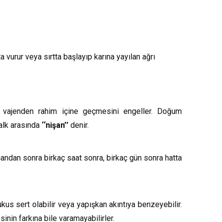
a vurur veya sırtta başlayıp karına yayılan ağrı
n vajenden rahim içine geçmesini engeller. Doğum
halk arasında
‘‘nişan’’
denir.
andan sonra birkaç saat sonra, birkaç gün sonra hatta
us sert olabilir veya yapışkan akıntıya benzeyebilir.
inin farkına bile varamayabilirler.