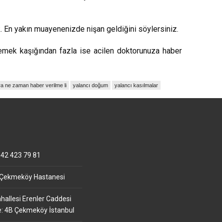
. En yakın muayenenizde nişan geldiğini söylersiniz.
yemek kaşığından fazla ise acilen doktorunuza haber
 ne zaman haber verilme li
yalancı doğum
yalancı kasılmalar
42 423 79 81
 Çekmeköy Hastanesi
allesi Erenler Caddesi
e: 4B Çekmeköy İstanbul