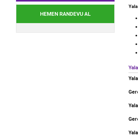
Yala
HEMEN RANDEVU AL
Yal
Yal
Ger
Yal
Ger
Yal