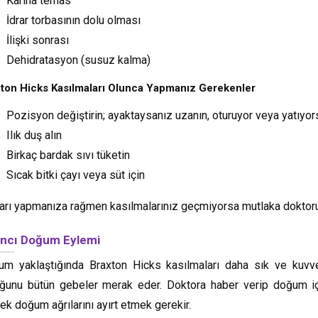
Karına temas
İdrar torbasının dolu olması
İlişki sonrası
Dehidratasyon (susuz kalma)
ton Hicks Kasılmaları Olunca Yapmanız Gerekenler
Pozisyon değiştirin; ayaktaysanız uzanın, oturuyor veya yatıyo
Ilık duş alın
Birkaç bardak sıvı tüketin
Sıcak bitki çayı veya süt için
arı yapmanıza rağmen kasılmalarınız geçmiyorsa mutlaka doktorun
ancı Doğum Eylemi
m yaklaştığında Braxton Hicks kasılmaları daha sık ve kuvve
ğunu bütün gebeler merak eder. Doktora haber verip doğum içi
ek doğum ağrılarını ayırt etmek gerekir.