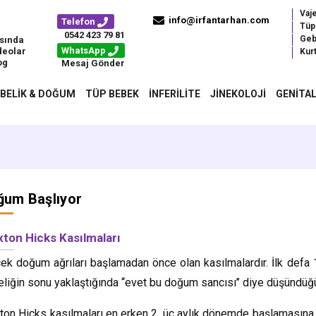
Vaj
info@irfantarhan.com
Telefon
Tüp
0542 423 79 81
Geb
sında
WhatsApp
deolar
Kurt
og
Mesaj Gönder
BELIK & DOĞUM
TÜP BEBEK
İNFERILITE
JINEKOLOJI
GENITAL
ğum Başlıyor
xton Hicks Kasılmaları
ek doğum ağrıları başlamadan önce olan kasılmalardır. İlk defa 1
liğin sonu yaklaştığında ‘‘evet bu doğum sancısı’’ diye düşündüğ
ton Hicks kasılmaları en erken 2. üç aylık dönemde başlamasına 