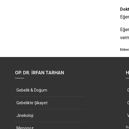
Dok
Eğer
Eğer
verm
Etiket
OP. DR. İRFAN TARHAN
H
Gebelik & Doğum
Gebelikte Şikayet
Jinekoloji
Bu
Menopoz