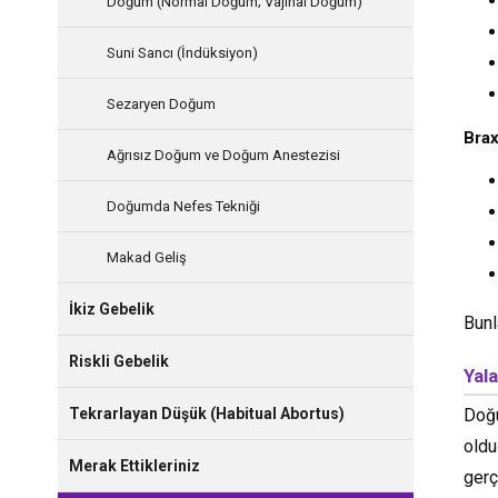
Doğum (Normal Doğum; Vajinal Doğum)
Suni Sancı (İndüksiyon)
Sezaryen Doğum
Brax
Ağrısız Doğum ve Doğum Anestezisi
Doğumda Nefes Tekniği
Makad Geliş
İkiz Gebelik
Bunl
Riskli Gebelik
Yal
Tekrarlayan Düşük (Habitual Abortus)
Doğu
oldu
Merak Ettikleriniz
gerç