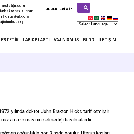
enestetiği.com
BEBEKLERIMIZ
bebektedavisi.com
elikistanbul.com
ajistanbul.org
 ESTETIK
LABIOPLASTI
VAJINISMUS
BLOG
İLETIŞIM
872 yılında doktor John Braxton Hicks tarif etmiştir.
ünüz ama sonrasının gelmediği kasılmalardır.
rağmen çoğunlukla son 3 ayda görülür. Uterus kasları