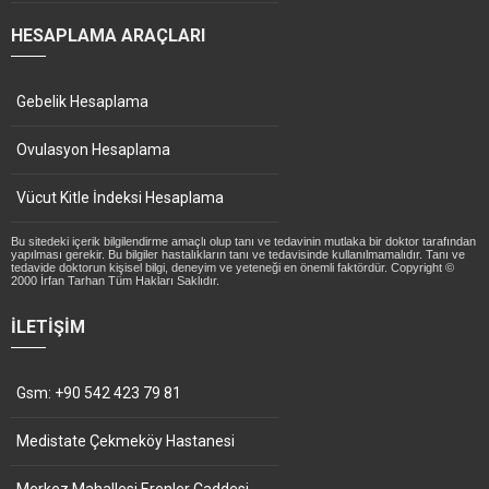
HESAPLAMA ARAÇLARI
Gebelik Hesaplama
Ovulasyon Hesaplama
Vücut Kitle İndeksi Hesaplama
Bu sitedeki içerik bilgilendirme amaçlı olup tanı ve tedavinin mutlaka bir doktor tarafından
yapılması gerekir. Bu bilgiler hastalıkların tanı ve tedavisinde kullanılmamalıdır. Tanı ve
tedavide doktorun kişisel bilgi, deneyim ve yeteneği en önemli faktördür. Copyright ©
2000 İrfan Tarhan Tüm Hakları Saklıdır.
İLETIŞIM
Gsm: +90 542 423 79 81
Medistate Çekmeköy Hastanesi