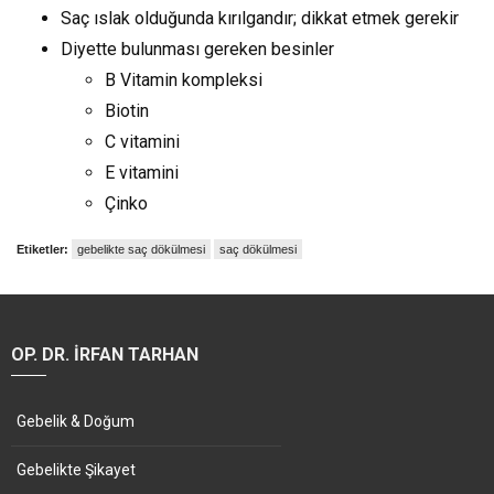
Saç ıslak olduğunda kırılgandır; dikkat etmek gerekir
Diyette bulunması gereken besinler
B Vitamin kompleksi
Biotin
C vitamini
E vitamini
Çinko
Etiketler:
gebelikte saç dökülmesi
saç dökülmesi
OP. DR. İRFAN TARHAN
Gebelik & Doğum
Gebelikte Şikayet