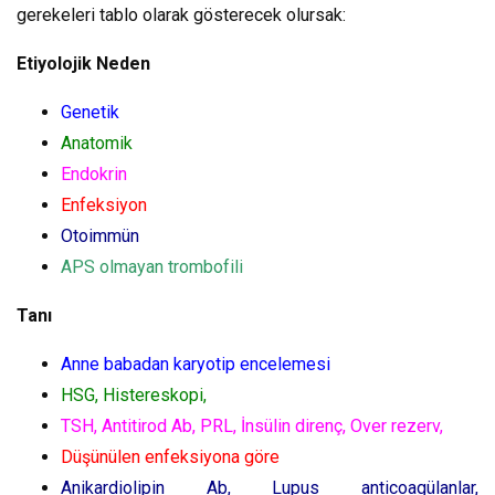
gerekeleri tablo olarak gösterecek olursak:
Etiyolojik Neden
Genetik
Anatomik
Endokrin
Enfeksiyon
Otoimmün
APS olmayan trombofili
Tanı
Anne babadan karyotip encelemesi
HSG, Histereskopi,
TSH, Antitirod Ab, PRL, İnsülin direnç, Over rezerv,
Düşünülen enfeksiyona göre
Anikardiolipin Ab, Lupus anticoagülanlar,