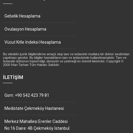
Gebelik Hesaplama
Ovulasyon Hesaplama
Vücut Kitle İndeksi Hesaplama
Bu sitedeki içerik bilgilendirme amaçlı olup tanı ve tedavinin mutlaka bir doktor tarafından
yapılması gerekir. Bu bilgiler hastalıkların tanı ve tedavisinde kullanılmamalıdır. Tanı ve
tedavide doktorun kişisel bilgi, deneyim ve yeteneği en önemli faktördür. Copyright ©
2000 İrfan Tarhan Tüm Hakları Saklıdır.
İLETIŞIM
Gsm: +90 542 423 79 81
Medistate Çekmeköy Hastanesi
Merkez Mahallesi Erenler Caddesi
No:16 Daire: 4B Çekmeköy İstanbul