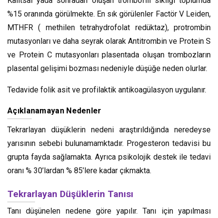
Kalıtsal yada sonradan oluşan trombofili sıklığı toplumda
%15 oranında görülmekte. En sık görülenler Factör V Leiden,
MTHFR ( methilen tetrahydrofolat redüktaz), protrombin
mutasyonları ve daha seyrak olarak Antitrombin ve Protein S
ve Protein C mutasyonları plasentada oluşan trombozların
plasental gelişimi bozması nedeniyle düşüğe neden olurlar.
Tedavide folik asit ve profilaktik antikoagülasyon uygulanır.
Açıklanamayan Nedenler
Tekrarlayan düşüklerin nedeni araştırıldığında neredeyse
yarısının sebebi bulunamamktadır. Progesteron tedavisi bu
grupta fayda sağlamakta. Ayrıca psikolojik destek ile tedavi
oranı % 30’lardan % 85’lere kadar çıkmakta.
Tekrarlayan Düşüklerin Tanısı
Tanı düşünelen nedene göre yapılır. Tanı için yapılması